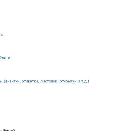
го
Флаги
визитки, этикетки, листовки, открытки и т.д.)
ербурге?