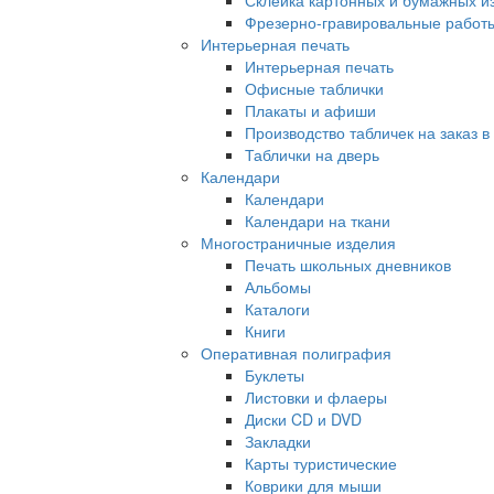
Склейка картонных и бумажных и
Фрезерно-гравировальные работ
Интерьерная печать
Интерьерная печать
Офисные таблички
Плакаты и афиши
Производство табличек на заказ в
Таблички на дверь
Календари
Календари
Календари на ткани
Многостраничные изделия
Печать школьных дневников
Альбомы
Каталоги
Книги
Оперативная полиграфия
Буклеты
Листовки и флаеры
Диски CD и DVD
Закладки
Карты туристические
Коврики для мыши