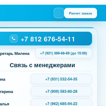
Расчет заказа
+7 812 676-54-11
ретарь Милена
+7 (921) 389-66-69 (до 15:00)
Связь с менеджерами
ина
+7 (931) 532-54-35
терина
+7 (909) 583-80-28
алья
+7 (962) 685-94-22