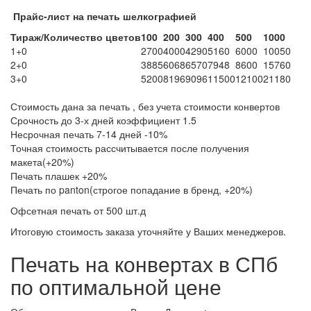
Прайс-лист на печать шелкографией
Тираж/Количество цветов
100
200
300
400
500
1000
1+0
2700
4000
4290
5160
6000
10050
2+0
3885
6068
6570
7948
8600
15760
3+0
5200
8196
9096
11500
12100
21180
Стоимость дана за печать , без учета стоимости конвертов
Срочность до 3-х дней коэффициент 1.5
Несрочная печать 7-14 дней -10%
Точная стоимость рассчитывается после получения
макета(+20%)
Печать плашек +20%
Печать по panton(строгое попадание в бренд, +20%)
Офсетная печать от 500 шт.д
Итоговую стоимость заказа уточняйте у Ваших менеджеров.
Печать на конвертах в СПб
по оптимальной цене