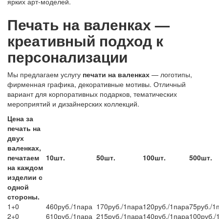
ярких арт-моделей.
Печать на валенках —
креативный подход к
персонализации
Мы предлагаем услугу
печати на валенках
— логотипы,
фирменная графика, декоративные мотивы. Отличный
вариант для корпоративных подарков, тематических
мероприятий и дизайнерских коллекций.
Цена за
печать на
двух
валенках,
печатаем
10шт.
50шт.
100шт.
500шт.
на каждом
изделии с
одной
стороны.
1+0
460руб./1пара
170руб./1пара
120руб./1пара
75руб./1
2+0
610руб./1пара
215руб./1пара
140руб./1пара
100руб./