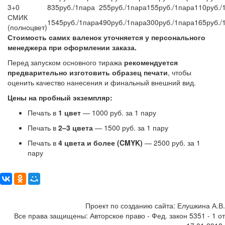
3+0
835руб./1пара
255руб./1пара
155руб./1пара
110руб./
СМИК
1545руб./1пара
490руб./1пара
300руб./1пара
165руб./
(полноцвет)
Стоимость самих валенок уточняется у персонального
менеджера при оформлении заказа.
Перед запуском основного тиража
рекомендуется
предварительно изготовить образец печати
, чтобы
оценить качество нанесения и финальный внешний вид.
Цены на пробный экземпляр:
Печать в
1 цвет
— 1000 руб. за 1 пару
Печать в
2–3 цвета
— 1500 руб. за 1 пару
Печать в
4 цвета и более (CMYK)
— 2500 руб. за 1
пару
Поделиться:
Проект по созданию сайта: Елушкина А.В.
Все права защищены: Авторское право - Фед. закон 5351 - 1 от